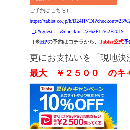
ご予約はこちら↓
https://tabist.co.jp/h/B24HVDI?checkout=
1_0&guests=1&checkin=22%2F11%2F2019
（※
HP
の予約はコチラから、
Tabist公式
予
更にお支払いを「現地決済
最大 ￥２５００ のキ